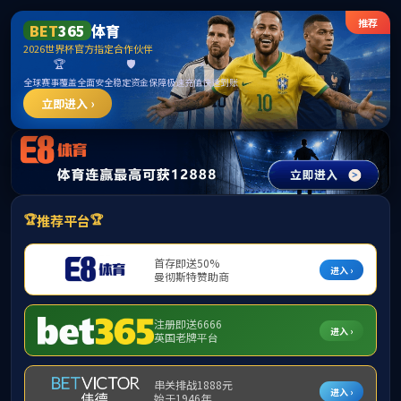
中国·必赢-www.242net.com|官方网站
当前位置：
首页
>
业务领域
>
三维侦查作战指挥系统
农业科技
国际贸易
国际化教育
矿山开采修复
健康体育发展
金融投资
军事作战系统地图
重大活动安保解决方案
三维侦查作战指挥系统